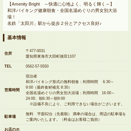
【Amenity Bright ～快適に心地よく、明るく輝く～】
和洋バイキング健康朝食・全国名湯めぐりの男女別大浴
場！
名鉄「太田川」駅から徒歩２分とアクセス良好♪
基本情報
〒477-0031
住所
愛知県東海市大田町後田1107
TEL
0562-57-5550
宿泊者
和洋バイキング形式の無料朝食：利用時間 6:30～
9:00（最終食材補充 8:30）
営業時間
全国名湯めぐりの男女別大浴場：利用時間 16:00～
24:00、朝6:30～朝9:00
※設備不良により、ご利用できない場合がございます。
無料 平面62台（先着順） 満車の場合は、周辺の駐車場を
駐車場
ご案内いたします。（料金はお客様ご負担）
お店のホ