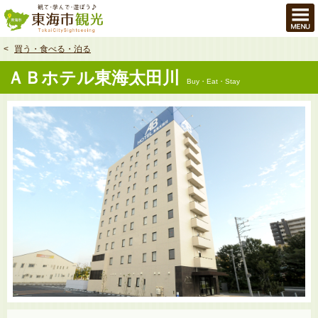
本
文
へ
買う・食べる・泊る
ＡＢホテル東海太田川
Buy・Eat・Stay