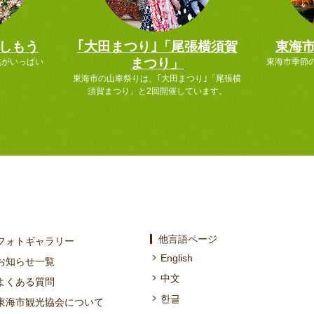
しもう
｢大田まつり｣「尾張横須賀
東海
まつり」
然がいっぱい
東海市季節
東海市の山車祭りは、｢大田まつり｣「尾張横
須賀まつり」と2回開催しています。
他言語ページ
フォトギャラリー
English
お知らせ一覧
中文
よくある質問
한글
東海市観光協会について