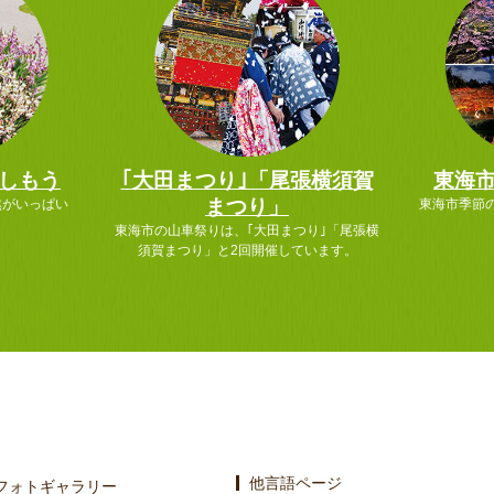
しもう
｢大田まつり｣「尾張横須賀
東海
まつり」
然がいっぱい
東海市季節
東海市の山車祭りは、｢大田まつり｣「尾張横
須賀まつり」と2回開催しています。
他言語ページ
フォトギャラリー