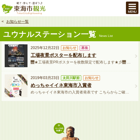
本
文
へ
お知らせ一覧
ユウナルステーション一覧
News List
2025年12月22日
お知らせ
募集
工場夜景ポスターを配布します
🌉★工場夜景PRポスターを枚数限定で配布します★彡🌉 東海市内の“工場夜景”を迫力たっぷりに切...
2019年03月23日
太田川駅前
お知らせ
めっちゃイイネ東海市入賞者
めっちゃイイネ東海市の入賞者発表です こちらからご確認ください https://youtu.be/yy...