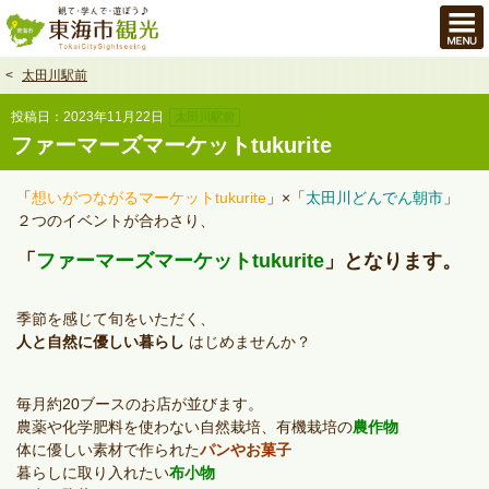
本
文
へ
太田川駅前
投稿日：2023年11月22日
太田川駅前
ファーマーズマーケットtukurite
「
想いがつながるマーケットtukurite
」×「
太田川どんでん朝市
」
２つのイベントが合わさり、
「
ファーマーズマーケットtukurite
」となります。
季節を感じて旬をいただく、
人と自然に優しい暮らし
はじめませんか？
毎月約20ブースのお店が並びます。
農薬や化学肥料を使わない自然栽培、有機栽培の
農作物
体に優しい素材で作られた
パンやお菓子
暮らしに取り入れたい
布小物