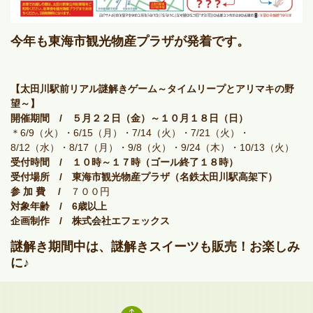
今年も
東海市観光物産プラザ
が発着です。
【太田川駅前リアル謎解きゲーム～タイムリープとアリマキの野
望～】
開催期間 / ５月２２日（金）～１０月１８日（日）
＊6/9（火）・6/15（月）・7/14（火）・7/21（火）・
8/12（水）・8/17（月）・9/8（火）・9/24（木）・10/13（火）
受付時間 / １０時～１７時（ゴール終了１８時）
受付場所 / 東海市観光物産プラザ（名鉄太田川駅高架下）
参 加 費 /
７００円
対象年齢 / 6歳以上
企画制作 / 株式会社エフェックス
謎解き期間中は、謎解きスイーツも販売！お楽しみ
に♪