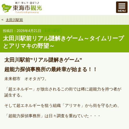
本
文
へ
太田川駅前
投稿日：2026年4月21日
太田川駅前
太田川駅前リアル謎解きゲーム～タイムリープ
とアリマキの野望～
太田川駅前”リアル謎解きゲーム”
超能力探偵事務所の最終章が始まる！！
未来都市 オオタガワ。
「超エネルギー」が放出されるこの街では稀に超能力を持つ者が
誕生する。
そして超エネルギーを狙う組織「アリマキ」から街を守るため、
「超能力探偵事務所」は日々調査を重ねていた・・・