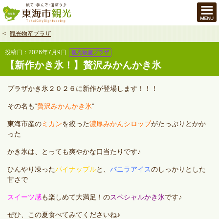
本
文
へ
観光物産プラザ
投稿日：2026年7月9日
観光物産プラザ
【新作かき氷！】贅沢みかんかき氷
プラザかき氷２０２６に新作が登場します！！！
その名も“
贅沢みかんかき氷
”
東海市産の
ミカン
を絞った
濃厚みかんシロップ
がたっぷりとかか
った
かき氷は、とっても爽やかな口当たりです♪
ひんやり凍った
パイナップル
と、
バニラアイス
のしっかりとした
甘さで
スイーツ感
も楽しめて大満足！の
スペシャルかき氷
です♪
ぜひ、この夏食べてみてくださいね♪