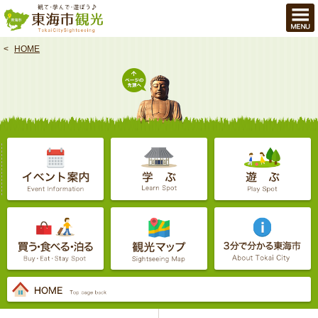
本
文
へ
HOME