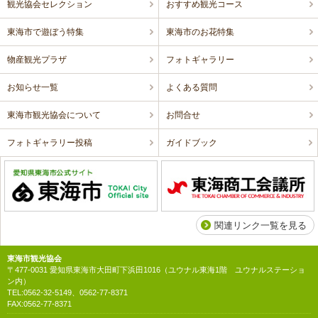
観光協会セレクション
おすすめ観光コース
東海市で遊ぼう特集
東海市のお花特集
物産観光プラザ
フォトギャラリー
お知らせ一覧
よくある質問
東海市観光協会について
お問合せ
フォトギャラリー投稿
ガイドブック
関連リンク一覧を見る
東海市観光協会
〒477-0031 愛知県東海市大田町下浜田1016（ユウナル東海1階 ユウナルステーショ
ン内）
TEL:0562-32-5149、0562-77-8371
FAX:0562-77-8371