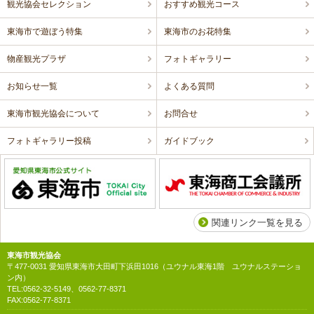
観光協会セレクション
おすすめ観光コース
東海市で遊ぼう特集
東海市のお花特集
物産観光プラザ
フォトギャラリー
お知らせ一覧
よくある質問
東海市観光協会について
お問合せ
フォトギャラリー投稿
ガイドブック
関連リンク一覧を見る
東海市観光協会
〒477-0031 愛知県東海市大田町下浜田1016（ユウナル東海1階 ユウナルステーショ
ン内）
TEL:0562-32-5149、0562-77-8371
FAX:0562-77-8371