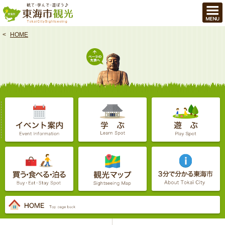
本
文
へ
HOME