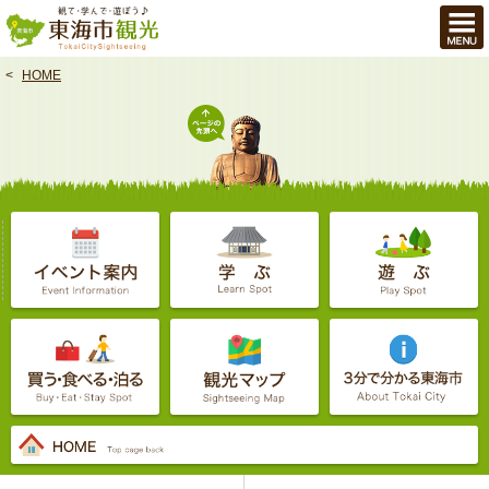
本
文
へ
HOME