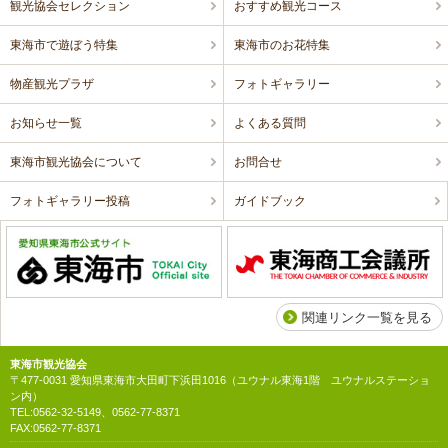
観光協会セレクション
おすすめ観光コース
東海市で遊ぼう特集
東海市のお花特集
物産観光プラザ
フォトギャラリー
お知らせ一覧
よくある質問
東海市観光協会について
お問合せ
フォトギャラリー投稿
ガイドブック
関連リンク一覧を見る
東海市観光協会
〒477-0031 愛知県東海市大田町下浜田1016（ユウナル東海1階 ユウナルステーショ
ン内）
TEL:0562-32-5149、0562-77-8371
FAX:0562-77-8371