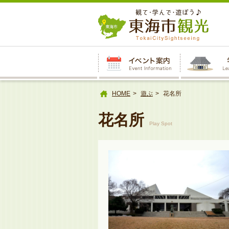
本
文
へ
HOME
遊ぶ
花名所
花名所
Play Spot