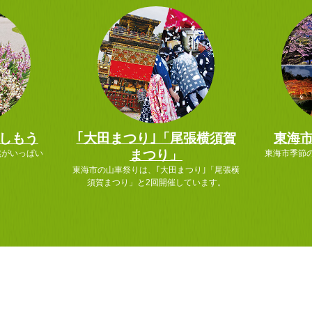
しもう
｢大田まつり｣「尾張横須賀
東海
まつり」
然がいっぱい
東海市季節
東海市の山車祭りは、｢大田まつり｣「尾張横
須賀まつり」と2回開催しています。