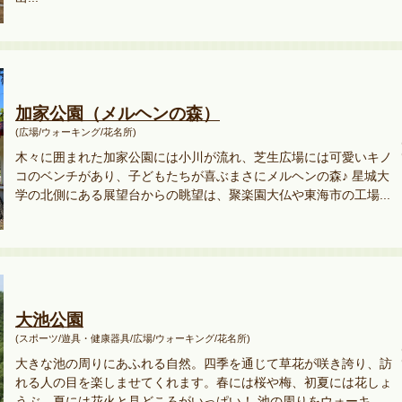
加家公園（メルヘンの森）
(広場/ウォーキング/花名所)
木々に囲まれた加家公園には小川が流れ、芝生広場には可愛いキノ
コのベンチがあり、子どもたちが喜ぶまさにメルヘンの森♪ 星城大
学の北側にある展望台からの眺望は、聚楽園大仏や東海市の工場...
大池公園
(スポーツ/遊具・健康器具/広場/ウォーキング/花名所)
大きな池の周りにあふれる自然。四季を通じて草花が咲き誇り、訪
れる人の目を楽しませてくれます。春には桜や梅、初夏には花しょ
うぶ、夏には花火と見どころがいっぱい！ 池の周りをウォーキ...