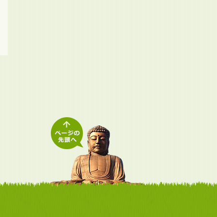
元浜スポーツ広場では、テ
東海市役所の隣にある、大
新緑に囲まれた
ニスコート（2面）・サッ
きなコンビネーション遊具
ンプ場には、屋
カー場（1面）・パターゴ
を中心とした遊具の豊富な
同かまどがあり
ルフ（9ホール）・ゲー
公園です。 主要道路...
トを持ち込めば宿泊
ト...