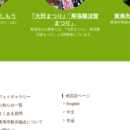
しもう
｢大田まつり｣「尾張横須賀
東海
まつり」
然がいっぱい
東海市季節
東海市の山車祭りは、｢大田まつり｣「尾張横
須賀まつり」と2回開催しています。
他言語ページ
フォトギャラリー
English
お知らせ一覧
中文
よくある質問
한글
東海市観光協会について