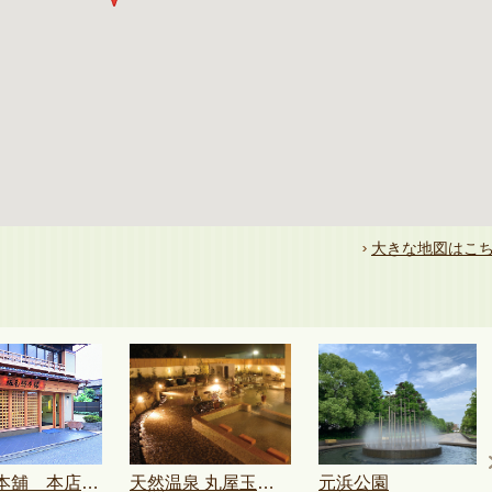
大きな地図はこ
坂角総本舖 本店（ゆかり発祥の地）
天然温泉 丸屋玉ノ湯
元浜公園