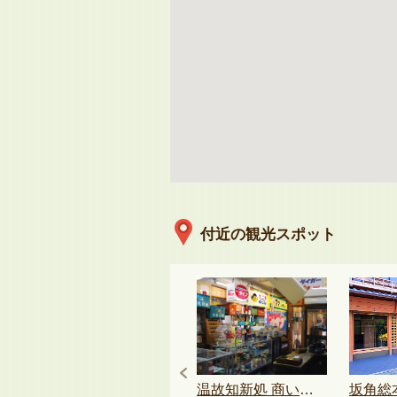
付近の観光スポット
ソラト太田川
温故知新処 商い史料館