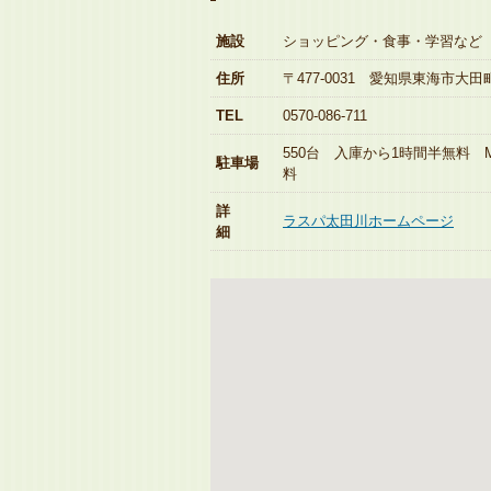
施設
ショッピング・食事・学習など
住所
〒477-0031 愛知県東海市大田
TEL
0570-086-711
550台 入庫から1時間半無料 
駐車場
料
詳
ラスパ太田川ホームページ
細