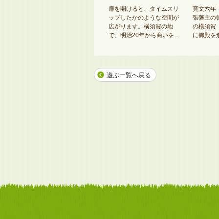
、都
太田川駅周辺の土地区画整
扉を開けると、タイムスリ
寛文六年（
部門
理事業に合わせて太田川駅
ップしたかのような空間が
張藩主の
臣賞
東側に建設された商業施
広がります。横須賀の地
の横須賀
.
設。1F、2Fは商業施設、
で、明治20年から商いを...
に御殿を造
3...
遊ぶ一覧へ戻る