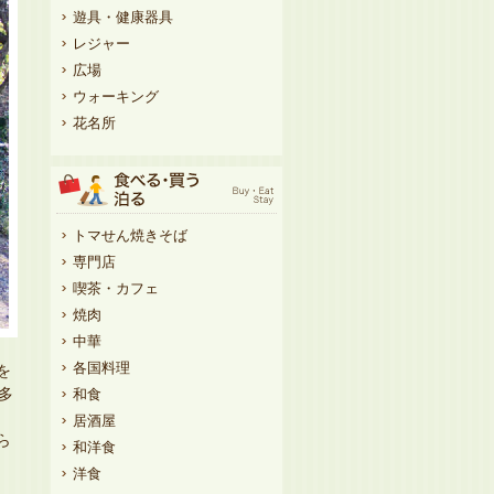
遊具・健康器具
レジャー
広場
ウォーキング
花名所
トマせん焼きそば
専門店
喫茶・カフェ
焼肉
中華
各国料理
を
多
和食
居酒屋
ら
和洋食
洋食