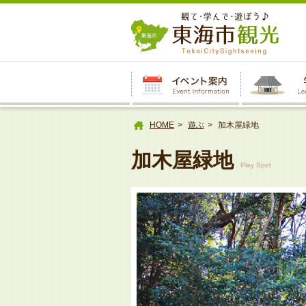
本
文
へ
HOME
遊ぶ
加木屋緑地
加木屋緑地
Play Spot