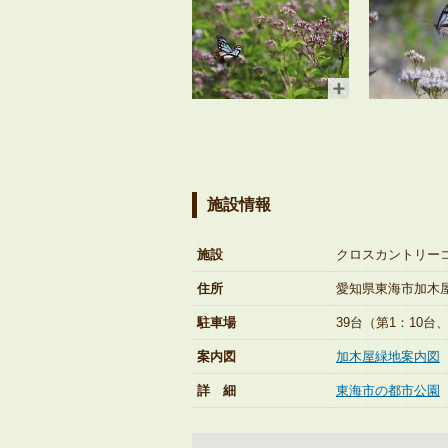
施設情報
施設
クロスカントリー
住所
愛知県東海市加木屋
駐車場
39台（第1：10台、
案内図
加木屋緑地案内図
詳 細
東海市の都市公園