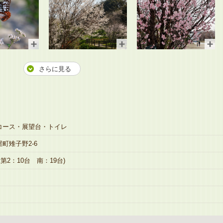
さらに見る
コース・展望台・トイレ
町雉子野2-6
第2：10台 南：19台)