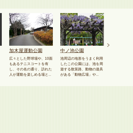
加木屋運動公園
中ノ池公園
広々とした野球場や、10面
池周辺の地形をうまく利用
もあるテニスコートを有
したこの公園には、池を周
し、その名の通り、訪れた
遊する散策路、動物の遊具
人が運動を楽しめる場と...
がある「動物広場」や...