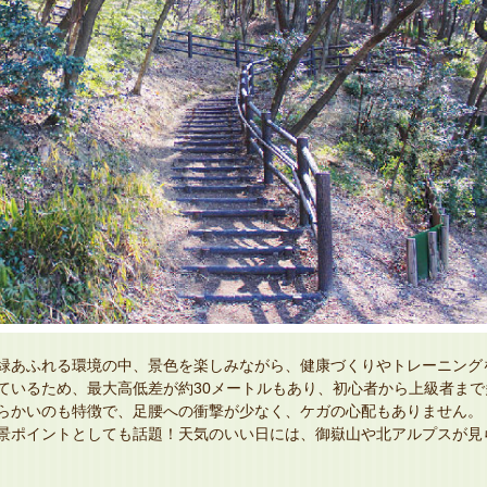
緑あふれる環境の中、景色を楽しみながら、健康づくりやトレーニング
ているため、最大高低差が約30メートルもあり、初心者から上級者まで
らかいのも特徴で、足腰への衝撃が少なく、ケガの心配もありません。
景ポイントとしても話題！天気のいい日には、御嶽山や北アルプスが見