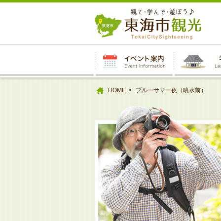
本
文
へ
HOME
ブルーサマー夜（噴水前）