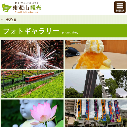
本
文
へ
HOME
フォトギャラリー
photogallery