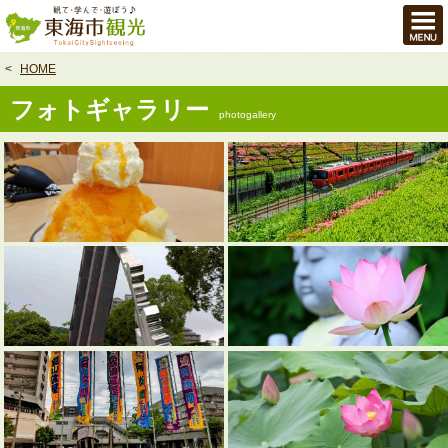
本
文
へ
HOME
フォトギャラリー
photogallery