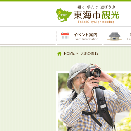
本
文
へ
HOME
大池公園13