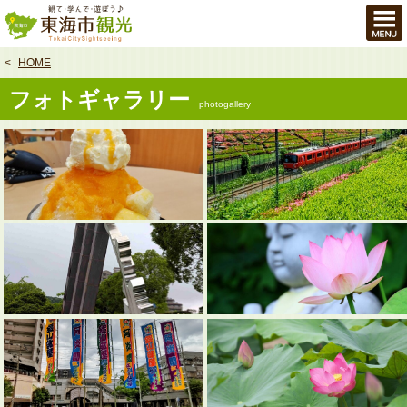
本
文
へ
HOME
フォトギャラリー
photogallery