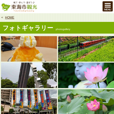
本
文
へ
HOME
フォトギャラリー
photogallery