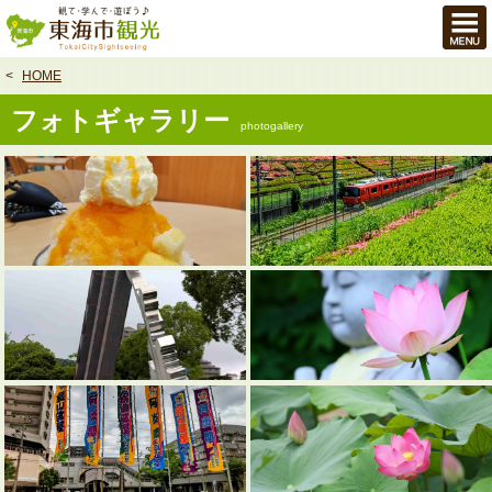
本
文
へ
HOME
フォトギャラリー
photogallery