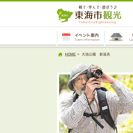
本
文
へ
HOME
大池公園 新遊具