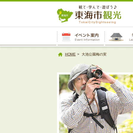
本
文
へ
HOME
大池公園梅の実