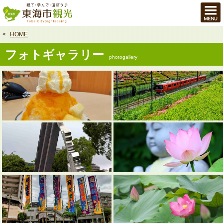
本
文
へ
HOME
フォトギャラリー
photogallery