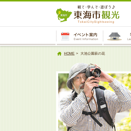
本
文
へ
HOME
大池公園萩の花