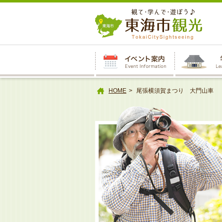
本
文
へ
HOME
尾張横須賀まつり 大門山車