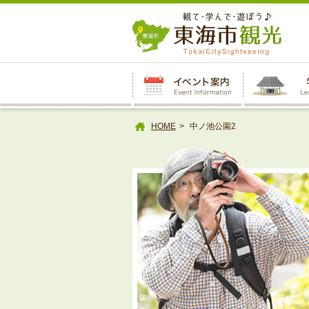
本
文
へ
HOME
中ノ池公園2